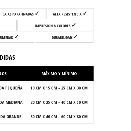
✓
✓
CAJAS PARAFINADAS
ALTA RESISTENCIA
✓
IMPRESIÓN A COLORES
✓
✓
HUMEDAD
DURABILIDAD
DIDAS
LOS
MÁXIMO Y MÍNIMO
ADA PEQUEÑA
10 CM X 15 CM - 25 CM X 30 CM
ADA MEDIANA
20 CM X 25 CM - 40 CM X 50 CM
ADA GRANDE
30 CM X 40 CM - 60 CM X 80 CM