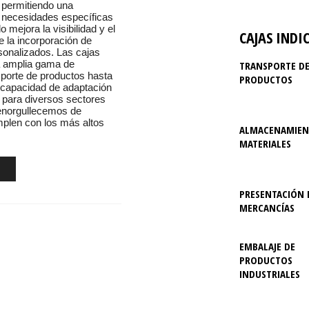
, permitiendo una
s necesidades específicas
 mejora la visibilidad y el
CAJAS INDI
e la incorporación de
sonalizados. Las cajas
a amplia gama de
TRANSPORTE D
sporte de productos hasta
PRODUCTOS
 capacidad de adaptación
z para diversos sectores
 enorgullecemos de
mplen con los más altos
ALMACENAMIEN
MATERIALES
PRESENTACIÓN 
MERCANCÍAS
EMBALAJE DE
PRODUCTOS
INDUSTRIALES