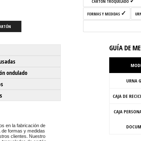
✓
CARTÓN TROQUELADO
✓
FORMAS Y MEDIDAS
UR
CARTÓN
GUÍA DE ME
 usadas
MOD
tón ondulado
URNA 
os
s
CAJA DE RECI
CAJA PERSON
s en la fabricación de
DOCUM
a de formas y medidas
tros clientes. Nuestro