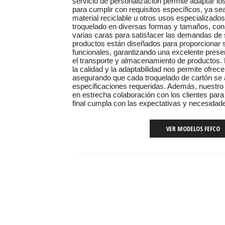
servicio de personalización permite adaptar lo
para cumplir con requisitos específicos, ya se
material reciclable u otros usos especializado
troquelado en diversas formas y tamaños, con
varias caras para satisfacer las demandas de
productos están diseñados para proporcionar s
funcionales, garantizando una excelente prese
el transporte y almacenamiento de productos
la calidad y la adaptabilidad nos permite ofrec
asegurando que cada troquelado de cartón se 
especificaciones requeridas. Además, nuestro 
en estrecha colaboración con los clientes para
final cumpla con las expectativas y necesidade
VER MODELOS FEFCO