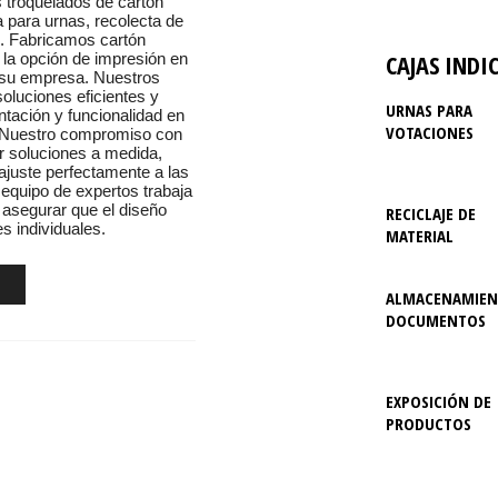
s troquelados de cartón
a para urnas, recolecta de
s. Fabricamos cartón
CAJAS INDI
 la opción de impresión en
 su empresa. Nuestros
oluciones eficientes y
URNAS PARA
ntación y funcionalidad en
VOTACIONES
. Nuestro compromiso con
er soluciones a medida,
ajuste perfectamente a las
equipo de expertos trabaja
 asegurar que el diseño
RECICLAJE DE
s individuales.
MATERIAL
ALMACENAMIEN
DOCUMENTOS
EXPOSICIÓN DE
PRODUCTOS